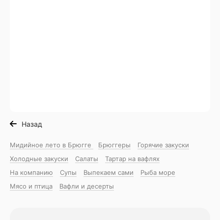
Назад
Мидийное лето в Брюгге
Брюггеры
Горячие закуски
Холодные закуски
Салаты
Тартар на вафлях
На компанию
Супы
Выпекаем сами
Рыба море
Мясо и птица
Вафли и десерты