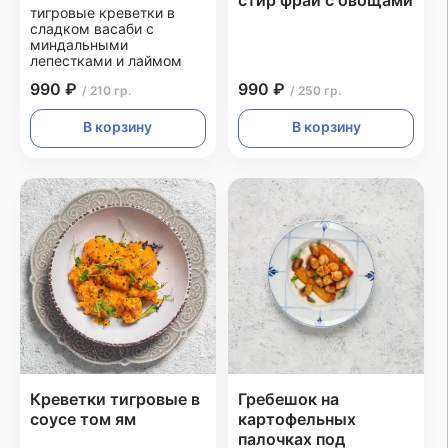
стир фрай с овощами
тигровые креветки в
сладком васаби с
миндальными
лепестками и лаймом
990 ₽
990 ₽
/ 210 гр.
/ 250 гр.
В корзину
В корзину
Креветки тигровые в
Гребешок на
соусе том ям
картофельных
палочках под