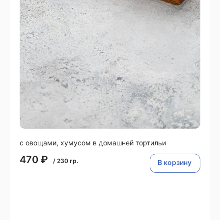
с овощами, хумусом в домашней тортильи
470
₽
/
230
гр.
В корзину