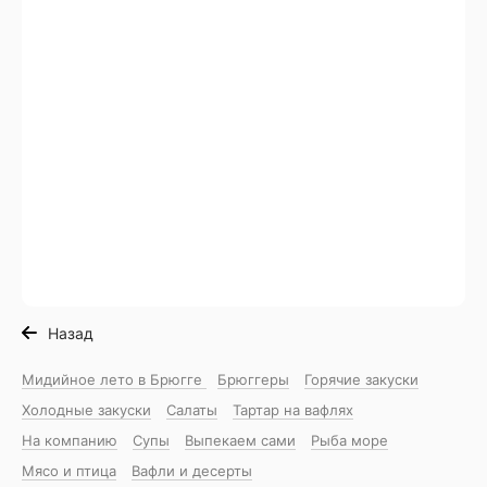
Назад
Мидийное лето в Брюгге
Брюггеры
Горячие закуски
Холодные закуски
Салаты
Тартар на вафлях
На компанию
Супы
Выпекаем сами
Рыба море
Мясо и птица
Вафли и десерты