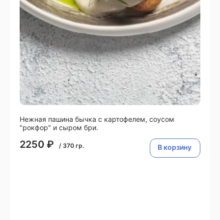
Нежная пашина бычка с картофелем, соусом
"рокфор" и сыром бри.
2250
₽
/
370
гр.
В корзину