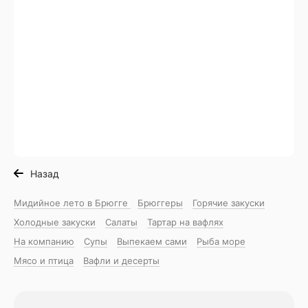
Назад
Мидийное лето в Брюгге
Брюггеры
Горячие закуски
Холодные закуски
Салаты
Тартар на вафлях
На компанию
Супы
Выпекаем сами
Рыба море
Мясо и птица
Вафли и десерты