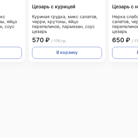
й
Цезарь с курицей
Цезарь с 
икс
Куриная грудка, микс салатов,
Нерка слабо
ны, яйцо
черри, крутоны, яйцо
салатов, че
н, соус
перепелиное, пармезан, соус
перепелиное
цезарь
цезарь
570 ₽
650 ₽
/ 170 гр.
/ 1
В корзину