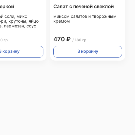
неркой
Салат с печеной свеклой
й соли, микс
миксом салатов и творожным
рри, крутоны, яйцо
кремом
, пармезан, соус
470 ₽
70 гр.
/ 180 гр.
В корзину
В корзину