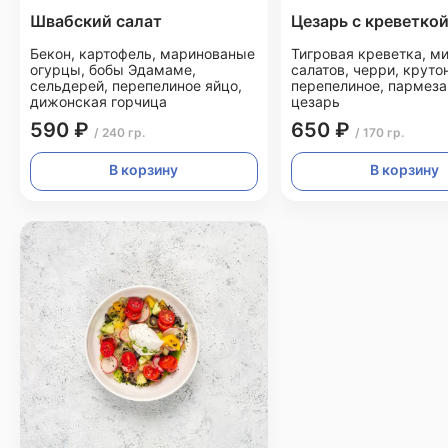
Швабский салат
Цезарь с креветко
Бекон, картофель, маринованые
Тигровая креветка, м
огурцы, бобы Эдамаме,
салатов, черри, круто
сельдерей, перепелиное яйцо,
перепелиное, пармеза
дижонская горчица
цезарь
590 ₽
650 ₽
/ 240 гр.
/ 170 гр.
В корзину
В корзину